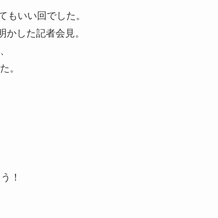
ってもいい回でした。
”明かした記者会見。
、
た。
ょう！