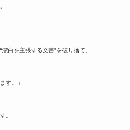
。
“潔白を主張する文書”を破り捨て、
ます。」
す。