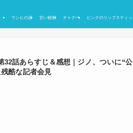
ウンヒの涙
甘い秘密
チャクペ
ピンクのリップスティッ
32話あらすじ＆感想｜ジノ、ついに“公
た残酷な記者会見