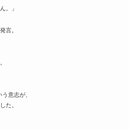
ん。」
発言。
。
いう意志が、
した。