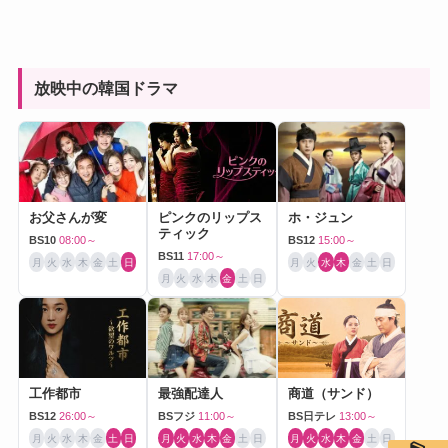
放映中の韓国ドラマ
お父さんが変
ピンクのリップス
ホ・ジュン
ティック
BS10
08:00～
BS12
15:00～
BS11
17:00～
月
火
水
木
金
土
日
月
火
水
木
金
土
日
月
火
水
木
金
土
日
工作都市
最強配達人
商道（サンド）
BS12
26:00～
BSフジ
11:00～
BS日テレ
13:00～
月
火
水
木
金
土
日
月
火
水
木
金
土
日
月
火
水
木
金
土
日