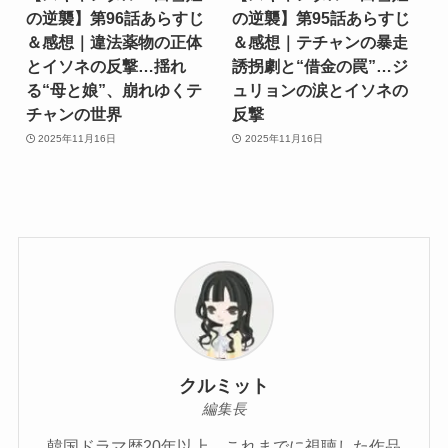
の逆襲】第96話あらすじ
の逆襲】第95話あらすじ
＆感想｜違法薬物の正体
＆感想｜テチャンの暴走
とイソネの反撃…揺れ
誘拐劇と“借金の罠”…ジ
る“母と娘”、崩れゆくテ
ュリョンの涙とイソネの
チャンの世界
反撃
2025年11月16日
2025年11月16日
クルミット
編集長
韓国ドラマ歴20年以上、これまでに視聴した作品