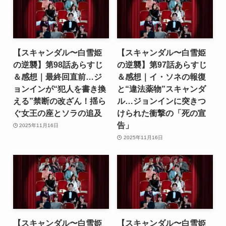
【スキャンダル〜白雪姫
【スキャンダル〜白雪姫
の逆襲】第98話あらすじ
の逆襲】第97話あらすじ
＆感想｜最終回直前…ジ
＆感想｜イ・ソネの報復
ョンインが“犯人を書き換
と“違法薬物”スキャンダ
える”禁断の改ざん！揺ら
ル…ジョンインに突きつ
ぐ女王の座とソラの追及
けられた衝撃の「死の宣
告」
2025年11月16日
2025年11月16日
【スキャンダル〜白雪姫
【スキャンダル〜白雪姫