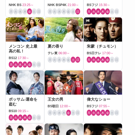
NHK BS
23:25～
NHK BSP4K
21:00～
BSフジ
15:30～
月
火
水
木
金
土
日
月
火
水
木
金
土
日
月
火
水
木
金
土
日
メンコン 史上最
夏の香り
朱蒙（チュモン）
高の私！
テレ東
06:00～
BS日テレ
17:00～
BS12
17:30～
月
火
水
木
金
土
日
月
火
水
木
金
土
日
月
火
水
木
金
土
日
ポッサム-運命を
王女の男
偉大なショー
盗む
BS朝日
12:00～
BSフジ
07:55～
BS10
09:15～
月
火
水
木
金
土
日
月
火
水
木
金
土
日
月
火
水
木
金
土
日