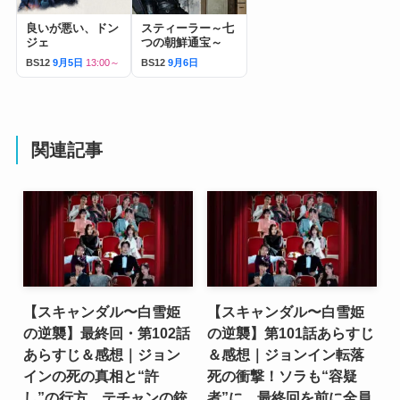
良いが悪い、ドン
スティーラー～七
ジェ
つの朝鮮通宝～
BS12
9月5日
13:00～
BS12
9月6日
関連記事
【スキャンダル〜白雪姫
【スキャンダル〜白雪姫
の逆襲】最終回・第102話
の逆襲】第101話あらすじ
あらすじ＆感想｜ジョン
＆感想｜ジョンイン転落
インの死の真相と“許
死の衝撃！ソラも“容疑
し”の行方…テチャンの銃
者”に…最終回を前に全員