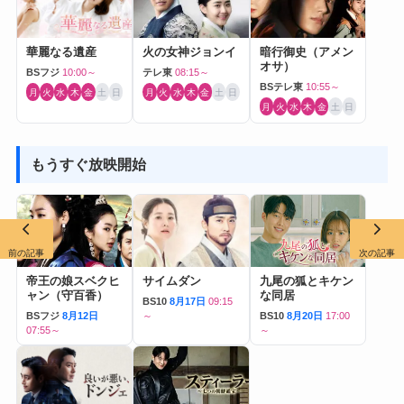
華麗なる遺産
火の女神ジョンイ
暗行御史（アメン
オサ）
BSフジ
10:00～
テレ東
08:15～
BSテレ東
10:55～
月
火
水
木
金
土
日
月
火
水
木
金
土
日
月
火
水
木
金
土
日
もうすぐ放映開始
前の記事
次の記事
帝王の娘スベクヒ
サイムダン
九尾の狐とキケン
ャン（守百香）
な同居
BS10
8月17日
09:15
BSフジ
8月12日
～
BS10
8月20日
17:00
07:55～
～