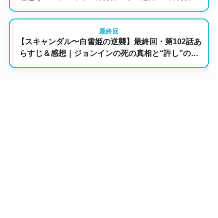
名乗る人物からの表現騒動が火をつける
最終回
【スキャンダル〜白雪姫の逆襲】最終回・第102話あ
らすじ＆感想｜ジョンインの死の真相と“許し”の行
方…テチャンの銃弾がジンホを撃つ結末は！？