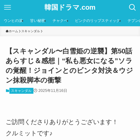
韓国ドラマ.com
ウンヒの涙
甘い秘密
チャクペ
ピンクのリップスティック
テプン
ホーム
スキャンダル
【スキャンダル〜白雪姫の逆襲】第50話
あらすじ＆感想｜“私も悪女になる”ソラ
の覚醒！ジョインとのビンタ対決＆ウジ
ン抹殺脚本の衝撃
2025年11月16日
スキャンダル
ご訪問くださりありがとうございます！
クルミットです♪