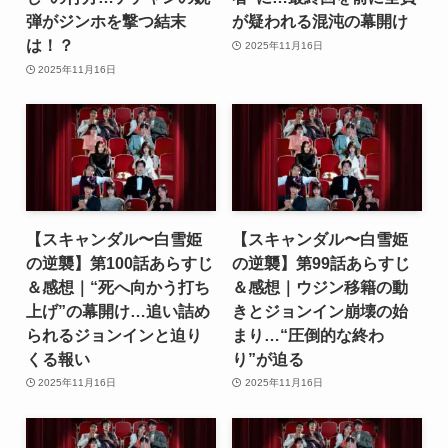
弾がジンホを撃つ結末
が疑われる混沌の幕開け
は！？
2025年11月16日
2025年11月16日
【スキャンダル〜白雪姫
【スキャンダル〜白雪姫
の逆襲】第100話あらすじ
の逆襲】第99話あらすじ
＆感想｜“死へ向かう打ち
＆感想｜ウジン移籍の動
上げ”の幕開け…追い詰め
きとジョンイン崩壊の始
られるジョンインと迫り
まり…“圧倒的な終わ
くる報い
り”が迫る
2025年11月16日
2025年11月16日