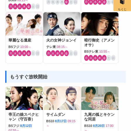
BS10
09:15～
月
火
水
木
金
土
日
月
火
水
木
金
土
日
月
火
水
木
金
土
日
もくじ
華麗なる遺産
火の女神ジョンイ
暗行御史（アメン
オサ）
BSフジ
10:00～
テレ東
08:15～
BSテレ東
10:55～
月
火
水
木
金
土
日
月
火
水
木
金
土
日
月
火
水
木
金
土
日
もうすぐ放映開始
帝王の娘スベクヒ
サイムダン
九尾の狐とキケン
ャン（守百香）
な同居
BS10
8月17日
09:15
BSフジ
8月12日
～
BS10
8月20日
17:00
07:55～
～