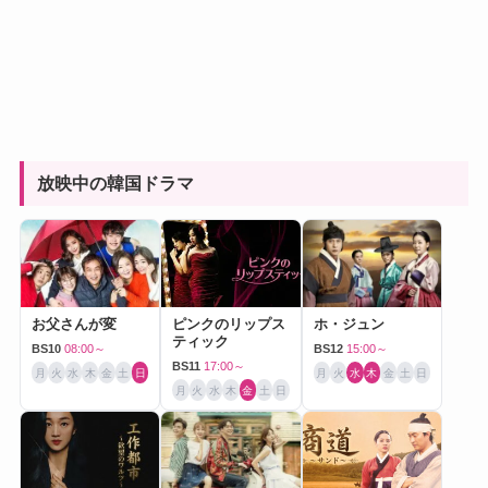
放映中の韓国ドラマ
お父さんが変
ピンクのリップス
ホ・ジュン
ティック
BS10
08:00～
BS12
15:00～
BS11
17:00～
月
火
水
木
金
土
日
月
火
水
木
金
土
日
月
火
水
木
金
土
日