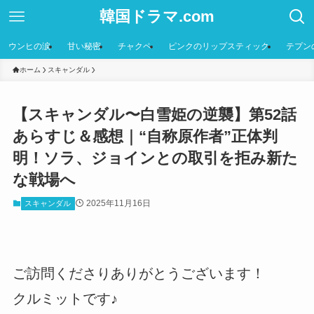
韓国ドラマ.com
ウンヒの涙
甘い秘密
チャクペ
ピンクのリップスティック
テプン
ホーム
スキャンダル
【スキャンダル〜白雪姫の逆襲】第52話
あらすじ＆感想｜“自称原作者”正体判
明！ソラ、ジョインとの取引を拒み新た
な戦場へ
2025年11月16日
スキャンダル
ご訪問くださりありがとうございます！
クルミットです♪