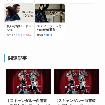
良いが悪い、ドン
スティーラー～七
ジェ
つの朝鮮通宝～
BS12
9月5日
13:00～
BS12
9月6日
関連記事
【スキャンダル〜白雪姫
【スキャンダル〜白雪姫