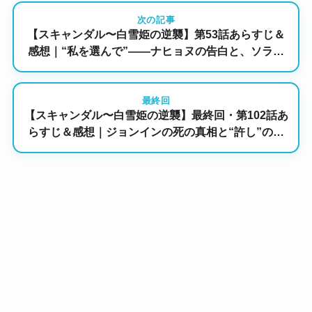
次の記事
【スキャンダル〜白雪姫の逆襲】第53話あらすじ＆
感想｜“私を選んで”――ナヒョヌの告白と、ソラを
追い詰める謎の原作者騒動の結末
最終回
【スキャンダル〜白雪姫の逆襲】最終回・第102話あ
らすじ＆感想｜ジョンインの死の真相と“許し”の行
方…テチャンの銃弾がジンホを撃つ結末は！？