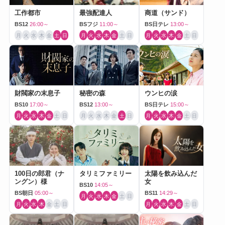
工作都市
最強配達人
商道（サンド）
BS12
26:00～
BSフジ
11:00～
BS日テレ
13:00～
月
火
水
木
金
土
日
月
火
水
木
金
土
日
月
火
水
木
金
土
日
財閥家の末息子
秘密の森
ウンヒの涙
BS10
17:00～
BS12
13:00～
BS日テレ
15:00～
月
火
水
木
金
土
日
月
火
水
木
金
土
日
月
火
水
木
金
土
日
100日の郎君（ナ
タリミファミリー
太陽を飲み込んだ
ングン）様
女
BS10
14:05～
BS朝日
05:00～
BS11
14:29～
月
火
水
木
金
土
日
月
火
水
木
金
土
日
月
火
水
木
金
土
日