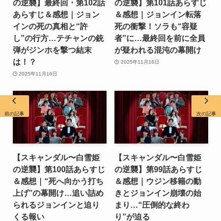
の逆襲】最終回・第102話
の逆襲】第101話あらすじ
あらすじ＆感想｜ジョン
＆感想｜ジョンイン転落
インの死の真相と“許
死の衝撃！ソラも“容疑
し”の行方…テチャンの銃
者”に…最終回を前に全員
弾がジンホを撃つ結末
が疑われる混沌の幕開け
は！？
2025年11月16日
2025年11月16日
前の記事
次の記事
【スキャンダル〜白雪姫
【スキャンダル〜白雪姫
の逆襲】第100話あらすじ
の逆襲】第99話あらすじ
＆感想｜“死へ向かう打ち
＆感想｜ウジン移籍の動
上げ”の幕開け…追い詰め
きとジョンイン崩壊の始
られるジョンインと迫り
まり…“圧倒的な終わ
くる報い
り”が迫る