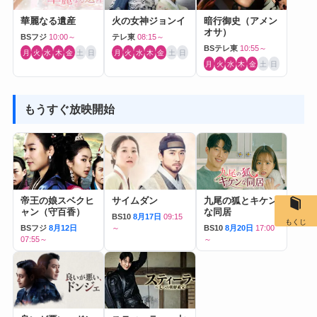
華麗なる遺産
火の女神ジョンイ
暗行御史（アメン
オサ）
BSフジ
10:00～
テレ東
08:15～
BSテレ東
10:55～
月
火
水
木
金
土
日
月
火
水
木
金
土
日
月
火
水
木
金
土
日
もうすぐ放映開始
帝王の娘スベクヒ
サイムダン
九尾の狐とキケン
ャン（守百香）
な同居
BS10
8月17日
09:15
もくじ
BSフジ
8月12日
～
BS10
8月20日
17:00
07:55～
～