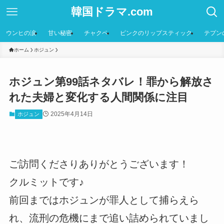
韓国ドラマ.com
ウンヒの涙
甘い秘密
チャクペ
ピンクのリップスティック
テプン
ホーム
ホジュン
ホジュン第99話ネタバレ！罪から解放さ
れた夫婦と変化する人間関係に注目
2025年4月14日
ホジュン
ご訪問くださりありがとうございます！
クルミットです♪
前回まではホジュンが罪人として捕らえら
れ、流刑の危機にまで追い詰められていまし