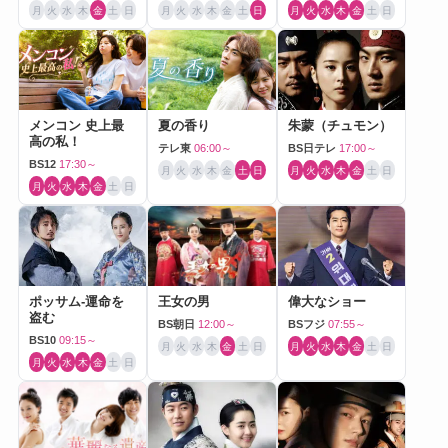
月
火
水
木
金
土
日
月
火
水
木
金
土
日
月
火
水
木
金
土
日
メンコン 史上最
夏の香り
朱蒙（チュモン）
高の私！
テレ東
06:00～
BS日テレ
17:00～
BS12
17:30～
月
火
水
木
金
土
日
月
火
水
木
金
土
日
月
火
水
木
金
土
日
ポッサム-運命を
王女の男
偉大なショー
盗む
BS朝日
12:00～
BSフジ
07:55～
BS10
09:15～
月
火
水
木
金
土
日
月
火
水
木
金
土
日
月
火
水
木
金
土
日