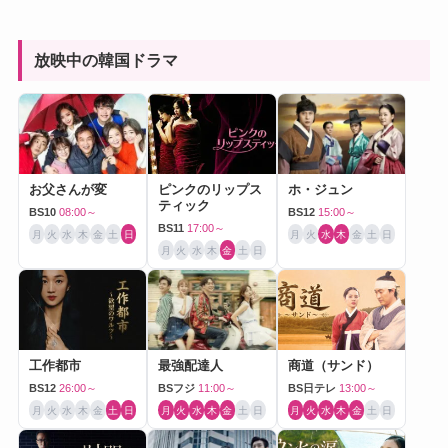
放映中の韓国ドラマ
お父さんが変
ピンクのリップス
ホ・ジュン
ティック
BS10
08:00～
BS12
15:00～
BS11
17:00～
月
火
水
木
金
土
日
月
火
水
木
金
土
日
月
火
水
木
金
土
日
工作都市
最強配達人
商道（サンド）
BS12
26:00～
BSフジ
11:00～
BS日テレ
13:00～
月
火
水
木
金
土
日
月
火
水
木
金
土
日
月
火
水
木
金
土
日