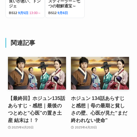
良いが悪い、ドン
スティーラー～七
ジェ
つの朝鮮通宝～
BS12
9月5日
13:00～
BS12
9月6日
関連記事
【最終回】ホジュン135話
ホジュン 134話あらすじ
あらすじ・感想｜最後の
と感想｜母の最期と貧し
つとめと“心医”の置き土
さの壁、心医が見た“まだ
産 結末は！？
終われない使命”
2025年4月20日
2025年4月20日