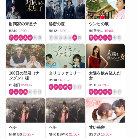
財閥家の末息子
秘密の森
ウンヒの涙
BS10
17:00～
BS12
13:00～
BS日テレ
15:00～
月
火
水
木
金
土
日
月
火
水
木
金
土
日
月
火
水
木
金
土
日
100日の郎君（ナ
タリミファミリー
太陽を飲み込んだ
ングン）様
女
BS10
14:05～
BS朝日
05:00～
BS11
14:29～
月
火
水
木
金
土
日
月
火
水
木
金
土
日
月
火
水
木
金
土
日
ヘチ
ヘチ
甘い秘密
NHK BS
23:25～
NHK BSP4K
21:00～
BSフジ
15:30～