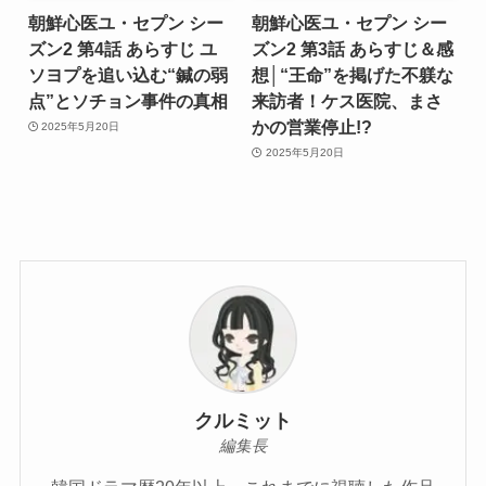
朝鮮心医ユ・セプン シー
朝鮮心医ユ・セプン シー
ズン2 第4話 あらすじ ユ
ズン2 第3話 あらすじ＆感
ソヨプを追い込む“鍼の弱
想│“王命”を掲げた不躾な
点”とソチョン事件の真相
来訪者！ケス医院、まさ
かの営業停止!?
2025年5月20日
2025年5月20日
クルミット
編集長