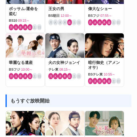
ポッサム-運命を
王女の男
偉大なショー
盗む
BS朝日
12:00～
BSフジ
07:55～
BS10
09:15～
月
火
水
木
金
土
日
月
火
水
木
金
土
日
月
火
水
木
金
土
日
華麗なる遺産
火の女神ジョンイ
暗行御史（アメン
オサ）
BSフジ
10:00～
テレ東
08:15～
BSテレ東
10:55～
月
火
水
木
金
土
日
月
火
水
木
金
土
日
月
火
水
木
金
土
日
もうすぐ放映開始