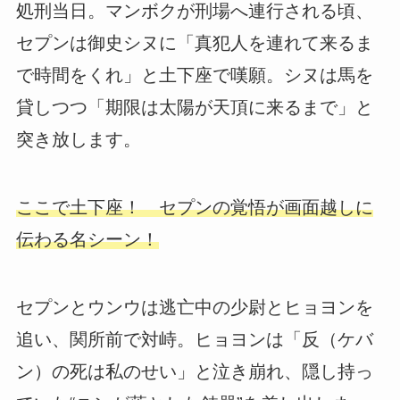
処刑当日。マンボクが刑場へ連行される頃、
セプンは御史シヌに「真犯人を連れて来るま
で時間をくれ」と土下座で嘆願。シヌは馬を
貸しつつ「期限は太陽が天頂に来るまで」と
突き放します。
ここで土下座！ セプンの覚悟が画面越しに
伝わる名シーン！
セプンとウンウは逃亡中の少尉とヒョヨンを
追い、関所前で対峙。ヒョヨンは「反（ケバ
ン）の死は私のせい」と泣き崩れ、隠し持っ