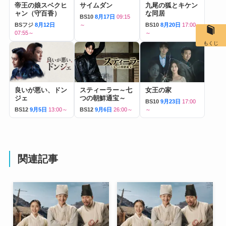
帝王の娘スベクヒ
サイムダン
九尾の狐とキケン
ャン（守百香）
な同居
BS10
8月17日
09:15
BSフジ
8月12日
～
BS10
8月20日
17:00
07:55～
～
もくじ
良いが悪い、ドン
スティーラー～七
女王の家
ジェ
つの朝鮮通宝～
BS10
9月23日
17:00
BS12
9月5日
13:00～
BS12
9月6日
26:00～
～
関連記事