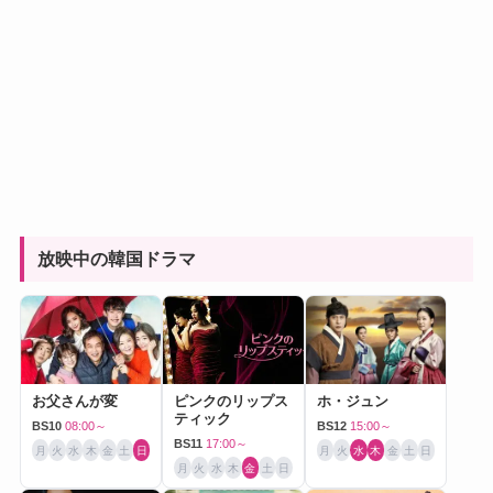
放映中の韓国ドラマ
お父さんが変
ピンクのリップス
ホ・ジュン
ティック
BS10
08:00～
BS12
15:00～
BS11
17:00～
月
火
水
木
金
土
日
月
火
水
木
金
土
日
月
火
水
木
金
土
日