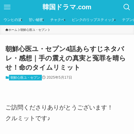
韓国ドラマ.com
ウンヒの涙
甘い秘密
チャクペ
ピンクのリップスティック
テプン
ホーム
朝鮮心医ユ・セプン
朝鮮心医ユ・セプン4話あらすじネタバ
レ・感想｜手の震えの真実と冤罪を晴ら
せ！命のタイムリミット
2025年5月17日
朝鮮心医ユ・セプン
ご訪問くださりありがとうございます！
クルミットです♪