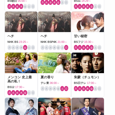
BS朝日
05:00～
BS11
14:29～
月
火
水
木
金
土
日
月
火
水
木
金
土
日
月
火
水
木
金
土
日
ヘチ
ヘチ
甘い秘密
NHK BS
23:25～
NHK BSP4K
21:00～
BSフジ
15:30～
月
火
水
木
金
土
日
月
火
水
木
金
土
日
月
火
水
木
金
土
日
メンコン 史上最
夏の香り
朱蒙（チュモン）
高の私！
テレ東
06:00～
BS日テレ
17:00～
BS12
17:30～
月
火
水
木
金
土
日
月
火
水
木
金
土
日
月
火
水
木
金
土
日