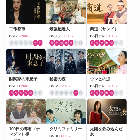
工作都市
最強配達人
商道（サンド）
BS12
26:00～
BSフジ
11:00～
BS日テレ
13:00～
月
火
水
木
金
土
日
月
火
水
木
金
土
日
月
火
水
木
金
土
日
財閥家の末息子
秘密の森
ウンヒの涙
BS10
17:00～
BS12
13:00～
BS日テレ
15:00～
月
火
水
木
金
土
日
月
火
水
木
金
土
日
月
火
水
木
金
土
日
100日の郎君（ナ
タリミファミリー
太陽を飲み込んだ
ングン）様
女
BS10
14:05～