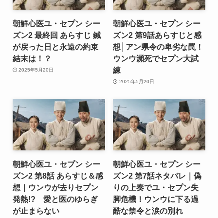
朝鮮心医ユ・セプン シー
朝鮮心医ユ・セプン シー
ズン2 最終回 あらすじ 鍼
ズン2 第9話あらすじと感
が戻った日と永遠の約束
想│アン県令の卑劣な罠！
結末は！？
ウンウ瀕死でセプン大試
練
2025年5月20日
2025年5月20日
朝鮮心医ユ・セプン シー
朝鮮心医ユ・セプン シー
ズン2 第8話 あらすじ＆感
ズン2 第7話ネタバレ｜偽
想｜ウンウが去りセプン
りの上奏でユ・セプン失
発熱!? 愛と医のゆらぎ
脚危機！ウンウに下る過
が止まらない
酷な禁令と涙の別れ