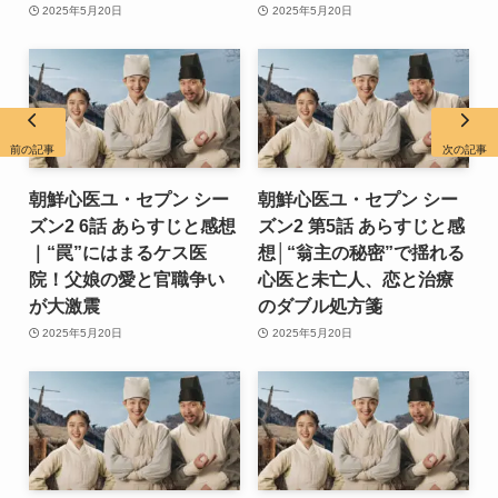
2025年5月20日
2025年5月20日
前の記事
次の記事
朝鮮心医ユ・セプン シー
朝鮮心医ユ・セプン シー
ズン2 6話 あらすじと感想
ズン2 第5話 あらすじと感
｜“罠”にはまるケス医
想│“翁主の秘密”で揺れる
院！父娘の愛と官職争い
心医と未亡人、恋と治療
が大激震
のダブル処方箋
2025年5月20日
2025年5月20日