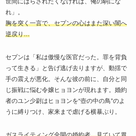
世間にばらされたくなければ、俺の駒にな
れ」。
胸を突く一言で、セプンの心はまた深い闇へ
逆戻り…
セプンは「私は傲慢な医官だった。罪を背負
って生きる」と告げ逃げ去りますが、動揺で
手の震えが悪化。そんな彼の前に、自分と同
じ振戦に悩む令嬢ヒョヨンが現れます。婚約
者のユン少尉はヒョヨンを“壺の中の鳥”のよ
うに縛りつけ、家来まで虐げる横暴ぶり。
ガスライティング全開の婚約者、見ていて胃