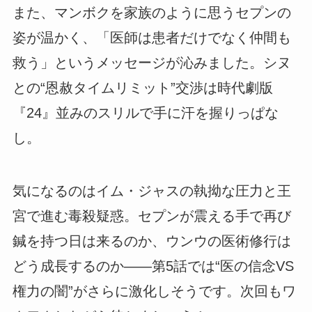
また、マンボクを家族のように思うセプンの
姿が温かく、「医師は患者だけでなく仲間も
救う」というメッセージが沁みました。シヌ
との“恩赦タイムリミット”交渉は時代劇版
『24』並みのスリルで手に汗を握りっぱな
し。
気になるのはイム・ジャスの執拗な圧力と王
宮で進む毒殺疑惑。セプンが震える手で再び
鍼を持つ日は来るのか、ウンウの医術修行は
どう成長するのか――第5話では“医の信念VS
権力の闇”がさらに激化しそうです。次回もワ