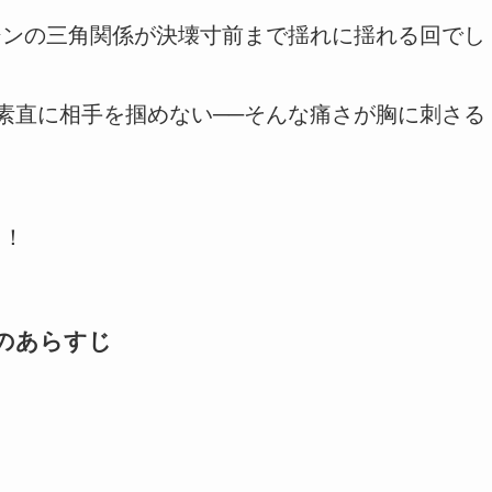
ジンの三角関係が決壊寸前まで揺れに揺れる回でし
も素直に相手を掴めない──そんな痛さが胸に刺さる
う！
話のあらすじ