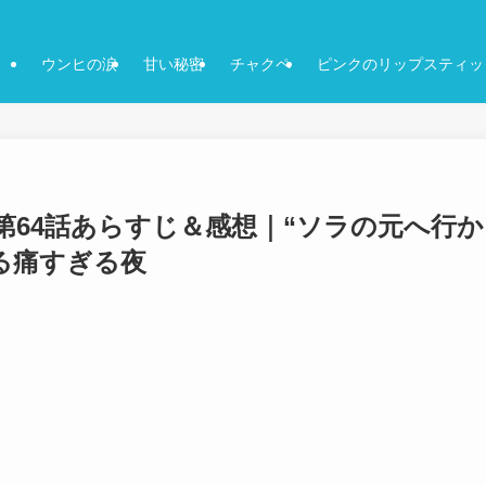
ウンヒの涙
甘い秘密
チャクペ
ピンクのリップスティッ
64話あらすじ＆感想｜“ソラの元へ行か
る痛すぎる夜