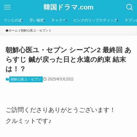
韓国ドラマ.com
ウンヒの涙
甘い秘密
チャクペ
ピンクのリップスティック
テプン
ホーム
朝鮮心医ユ・セプン
朝鮮心医ユ・セプン シーズン2 最終回 あ
らすじ 鍼が戻った日と永遠の約束 結末
は！？
2025年5月20日
朝鮮心医ユ・セプン
ご訪問くださりありがとうございます！
クルミットです♪