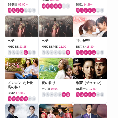
BS10
14:05～
BS朝日
05:00～
BS11
14:29～
月
火
水
木
金
土
日
月
火
水
木
金
土
日
月
火
水
木
金
土
日
ヘチ
ヘチ
甘い秘密
NHK BS
23:25～
NHK BSP4K
21:00～
BSフジ
15:30～
月
火
水
木
金
土
日
月
火
水
木
金
土
日
月
火
水
木
金
土
日
メンコン 史上最
夏の香り
朱蒙（チュモン）
高の私！
テレ東
06:00～
BS日テレ
17:00～
BS12
17:30～
月
火
水
木
金
土
日
月
火
水
木
金
土
日
月
火
水
木
金
土
日