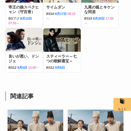
帝王の娘スベクヒ
サイムダン
九尾の狐とキケン
ャン（守百香）
な同居
BS10
8月17日
09:15
BSフジ
8月12日
～
BS10
8月20日
17:00
07:55～
～
良いが悪い、ドン
スティーラー～七
ジェ
つの朝鮮通宝～
BS12
9月5日
13:00～
BS12
9月6日
関連記事
もくじ