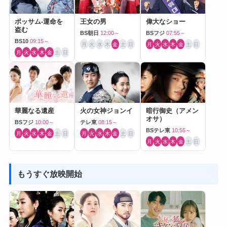
ポッサム-運命を
王女の男
偉大なショー
盗む
BS朝日
12:00～
BSフジ
07:55～
BS10
09:15～
月
火
水
木
金
土
日
月
火
水
木
金
土
日
月
火
水
木
金
土
日
華麗なる遺産
火の女神ジョンイ
暗行御史（アメン
オサ）
BSフジ
10:00～
テレ東
08:15～
BSテレ東
10:55～
月
火
水
木
金
土
日
月
火
水
木
金
土
日
月
火
水
木
金
土
日
もうすぐ放映開始