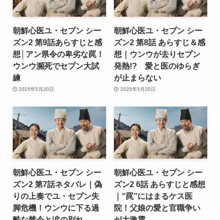
朝鮮心医ユ・セプン シー
朝鮮心医ユ・セプン シー
ズン2 第9話あらすじと感
ズン2 第8話 あらすじ＆感
想│アン県令の卑劣な罠！
想｜ウンウが去りセプン
ウンウ瀕死でセプン大試
発熱!? 愛と医のゆらぎ
練
が止まらない
2025年5月20日
2025年5月20日
朝鮮心医ユ・セプン シー
朝鮮心医ユ・セプン シー
ズン2 第7話ネタバレ｜偽
ズン2 6話 あらすじと感想
りの上奏でユ・セプン失
｜“罠”にはまるケス医
脚危機！ウンウに下る過
院！父娘の愛と官職争い
酷な禁令と涙の別れ
が大激震