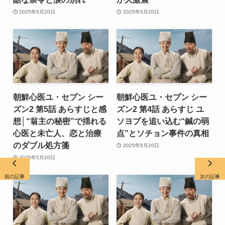
2025年5月20日
2025年5月20日
朝鮮心医ユ・セプン シー
朝鮮心医ユ・セプン シー
ズン2 第5話 あらすじと感
ズン2 第4話 あらすじ ユ
想│“翁主の秘密”で揺れる
ソヨプを追い込む“鍼の弱
心医と未亡人、恋と治療
点”とソチョン事件の真相
のダブル処方箋
2025年5月20日
2025年5月20日
前の記事
次の記事