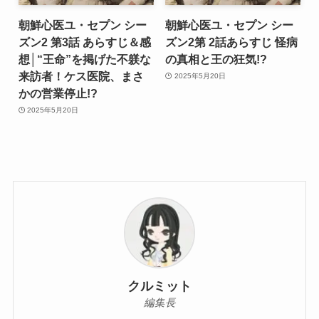
朝鮮心医ユ・セプン シー
朝鮮心医ユ・セプン シー
ズン2 第3話 あらすじ＆感
ズン2第 2話あらすじ 怪病
想│“王命”を掲げた不躾な
の真相と王の狂気!?
来訪者！ケス医院、まさ
2025年5月20日
かの営業停止!?
2025年5月20日
クルミット
編集長