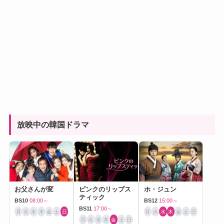
放映中の韓国ドラマ
お父さんが変
ピンクのリップス
ホ・ジュン
ティック
BS10
08:00～
BS12
15:00～
BS11
17:00～
月
火
水
木
金
土
日
月
火
水
木
金
土
日
月
火
水
木
金
土
日