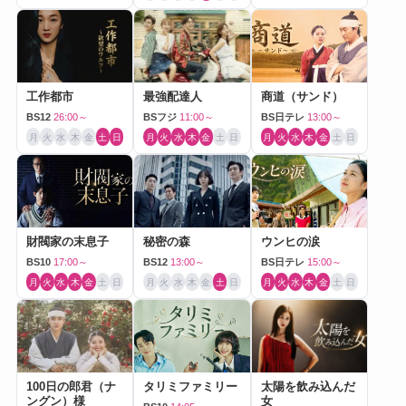
工作都市
最強配達人
商道（サンド）
BS12
26:00～
BSフジ
11:00～
BS日テレ
13:00～
月
火
水
木
金
土
日
月
火
水
木
金
土
日
月
火
水
木
金
土
日
財閥家の末息子
秘密の森
ウンヒの涙
BS10
17:00～
BS12
13:00～
BS日テレ
15:00～
月
火
水
木
金
土
日
月
火
水
木
金
土
日
月
火
水
木
金
土
日
100日の郎君（ナ
タリミファミリー
太陽を飲み込んだ
ングン）様
女