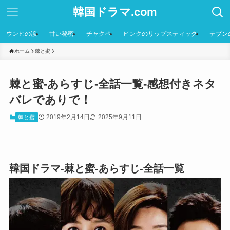
韓国ドラマ.com
ウンヒの涙
甘い秘密
チャクペ
ピンクのリップスティック
テプン
ホーム
棘と蜜
棘と蜜-あらすじ-全話一覧-感想付きネタ
バレでありで！
2019年2月14日
2025年9月11日
棘と蜜
韓国ドラマ-棘と蜜-あらすじ-全話一覧