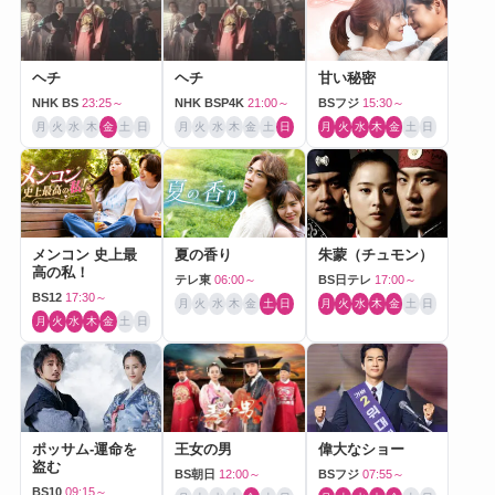
ヘチ
ヘチ
甘い秘密
NHK BS
23:25～
NHK BSP4K
21:00～
BSフジ
15:30～
月
火
水
木
金
土
日
月
火
水
木
金
土
日
月
火
水
木
金
土
日
メンコン 史上最
夏の香り
朱蒙（チュモン）
高の私！
テレ東
06:00～
BS日テレ
17:00～
BS12
17:30～
月
火
水
木
金
土
日
月
火
水
木
金
土
日
月
火
水
木
金
土
日
ポッサム-運命を
王女の男
偉大なショー
盗む
BS朝日
12:00～
BSフジ
07:55～
BS10
09:15～