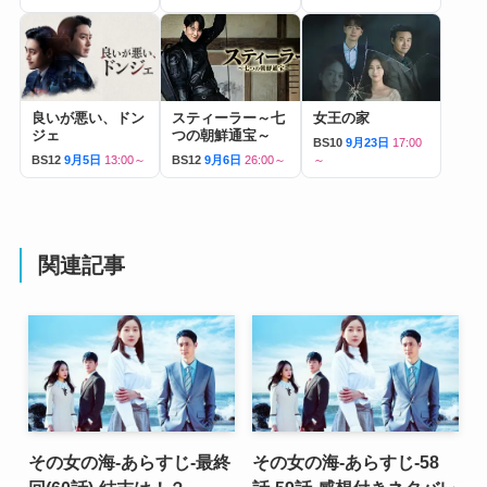
良いが悪い、ドン
スティーラー～七
女王の家
ジェ
つの朝鮮通宝～
BS10
9月23日
17:00
BS12
9月5日
13:00～
BS12
9月6日
26:00～
～
関連記事
その女の海-あらすじ-最終
その女の海-あらすじ-58