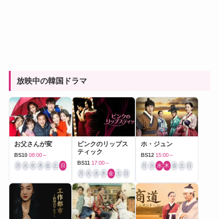
放映中の韓国ドラマ
お父さんが変
ピンクのリップス
ホ・ジュン
ティック
BS10
08:00～
BS12
15:00～
BS11
17:00～
月
火
水
木
金
土
日
月
火
水
木
金
土
日
月
火
水
木
金
土
日