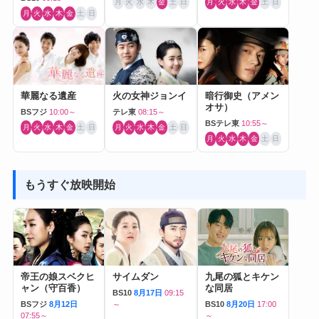
月
火
水
木
金
土
日
月
火
水
木
金
土
日
月
火
水
木
金
土
日
華麗なる遺産
火の女神ジョンイ
暗行御史（アメン
オサ）
BSフジ
10:00～
テレ東
08:15～
BSテレ東
10:55～
月
火
水
木
金
土
日
月
火
水
木
金
土
日
月
火
水
木
金
土
日
もうすぐ放映開始
帝王の娘スベクヒ
サイムダン
九尾の狐とキケン
ャン（守百香）
な同居
BS10
8月17日
09:15
BSフジ
8月12日
～
BS10
8月20日
17:00
07:55～
～