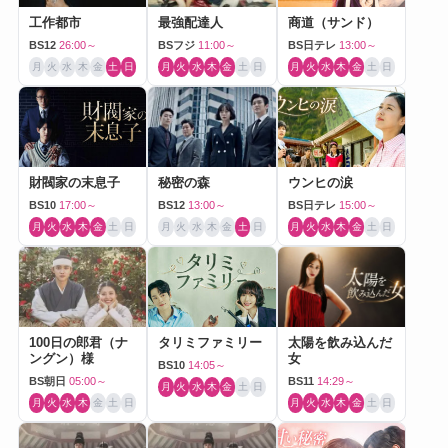
工作都市
最強配達人
商道（サンド）
BS12
26:00～
BSフジ
11:00～
BS日テレ
13:00～
月
火
水
木
金
土
日
月
火
水
木
金
土
日
月
火
水
木
金
土
日
財閥家の末息子
秘密の森
ウンヒの涙
BS10
17:00～
BS12
13:00～
BS日テレ
15:00～
月
火
水
木
金
土
日
月
火
水
木
金
土
日
月
火
水
木
金
土
日
100日の郎君（ナ
タリミファミリー
太陽を飲み込んだ
ングン）様
女
BS10
14:05～
BS朝日
05:00～
BS11
14:29～
月
火
水
木
金
土
日
月
火
水
木
金
土
日
月
火
水
木
金
土
日