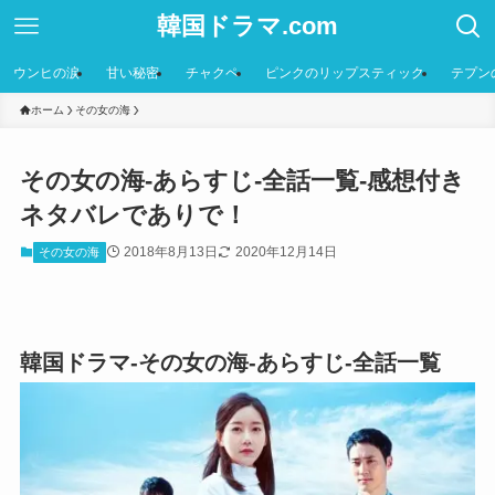
韓国ドラマ.com
ウンヒの涙
甘い秘密
チャクペ
ピンクのリップスティック
テプン
ホーム
その女の海
その女の海-あらすじ-全話一覧-感想付き
ネタバレでありで！
2018年8月13日
2020年12月14日
その女の海
韓国ドラマ-その女の海-あらすじ-全話一覧