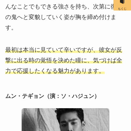
んなことでもできる強さを持ち、次第に復讐
もくじ
の鬼へと変貌していく姿が胸を締め付けま
す。
最初は本当に見ていて辛いですが、彼女が反
撃に出る時の覚悟を決めた瞳に、気づけば全
力で応援したくなる魅力があります。
ムン・テギョン（演：ソ・ハジュン）