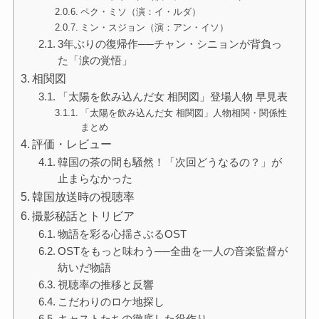
ペク・ミソ（演：イ・ルダ）
ミン・スジョン（演：アン・イソ）
3年ぶりの復帰作──チャン・シニョンが背負っ
た「涙の覚悟」
相関図
「太陽を飲み込んだ女 相関図」登場人物 早見表
「太陽を飲み込んだ女 相関図」人物相関・関係性
まとめ
評価・レビュー
韓国の茶の間も騒然！「次回どうなるの？」が
止まらなかった
韓国放送時の視聴率
撮影秘話とトリビア
物語を彩る心揺さぶるOST
OSTをもっと味わう──全曲を一人の音楽監督が
紡いだ物語
視聴率の推移と反響
こだわりのロケ地探し
キャストたちの徹底した役作り