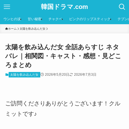
韓国ドラマ.com
ウンヒの涙
甘い秘密
チャクペ
ピンクのリップスティック
テプン
ホーム
太陽を飲み込んだ女
太陽を飲み込んだ女 全話あらすじ ネタ
バレ｜相関図・キャスト・感想・見どこ
ろまとめ
2026年5月20日
2026年7月3日
太陽を飲み込んだ女
ご訪問くださりありがとうございます！クル
ミットです♪