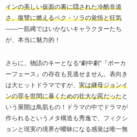
インの美しい仮面の裏に隠された冷酷非道
さ、復讐に燃えるペク・ソラの覚悟と狂気
――一筋縄ではいかないキャラクターたち
が、本当に魅力的！
さらに、物語のキーとなる“劇中劇”『ポーカ
ーフェース』の存在も見逃せません。表向き
は大ヒットドラマですが、
実は継母ジョンイ
ンの罪を世間に暴くための壮大な罠だった
と
いう展開は鳥肌もの！ドラマの中でドラマが
作られるというメタ構造も秀逸で、フィクシ
ョンと現実の境界が曖昧になる感覚は唯一無