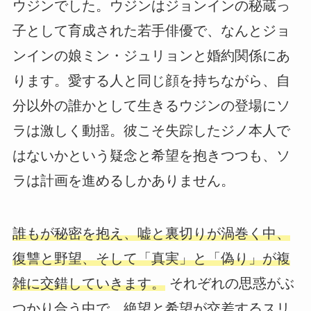
ウジンでした。ウジンはジョンインの秘蔵っ
子として育成された若手俳優で、なんとジョ
ンインの娘ミン・ジュリョンと婚約関係にあ
ります。愛する人と同じ顔を持ちながら、自
分以外の誰かとして生きるウジンの登場にソ
ラは激しく動揺。彼こそ失踪したジノ本人で
はないかという疑念と希望を抱きつつも、ソ
ラは計画を進めるしかありません。
誰もが秘密を抱え、嘘と裏切りが渦巻く中、
復讐と野望、そして「真実」と「偽り」が複
雑に交錯していきます。
それぞれの思惑がぶ
つかり合う中で、絶望と希望が交差するスリ