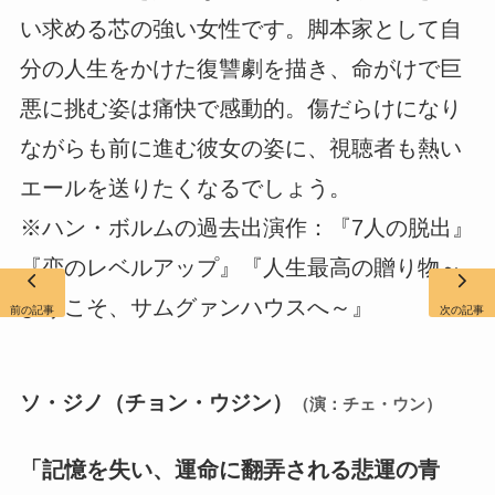
い求める芯の強い女性です。脚本家として自
分の人生をかけた復讐劇を描き、命がけで巨
悪に挑む姿は痛快で感動的。傷だらけになり
ながらも前に進む彼女の姿に、視聴者も熱い
エールを送りたくなるでしょう。
※ハン・ボルムの過去出演作：『7人の脱出』
『恋のレベルアップ』『人生最高の贈り物～
ようこそ、サムグァンハウスへ～』
前の記事
次の記事
ソ・ジノ（チョン・ウジン）
（演：チェ・ウン）
「記憶を失い、運命に翻弄される悲運の青