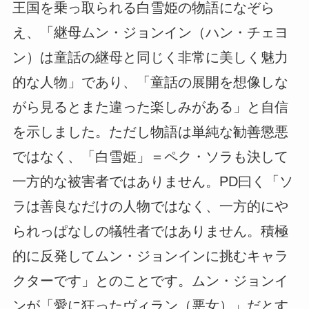
王国を乗っ取られる白雪姫の物語になぞら
え、「継母ムン・ジョンイン（ハン・チェヨ
ン）は童話の継母と同じく非常に美しく魅力
的な人物」であり、「童話の展開を想像しな
がら見るとまた違った楽しみがある」と自信
を示しました。ただし物語は単純な勧善懲悪
ではなく、「白雪姫」＝ペク・ソラも決して
一方的な被害者ではありません。PD曰く「ソ
ラは善良なだけの人物ではなく、一方的にや
られっぱなしの犠牲者ではありません。積極
的に反発してムン・ジョンインに挑むキャラ
クターです」とのことです。ムン・ジョンイ
ンが「愛に狂ったヴィラン（悪女）」だとす