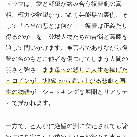
ドラマは、愛と野望が絡み合う復讐劇の真
相、権力や欲望がうごめく芸能界の裏側、そ
して「本当の悪とは何か」「復讐は正義たり
得るのか」を、登場人物たちの苦悩と葛藤を
通して問いかけます。被害者でありながら復
讐の名のもとに他者を傷つけてしまう人間の
弱さと強さ、
まま母への怒りに人生を捧げた
ヒロインが、“地獄”から這い上がる悲劇と再
生の物語
が、ショッキングな展開とリアリテ
ィで描かれます。
一方で、どんなに絶望の淵に立たされても諦
めずに真実を追い求めるソラや彼女を支える