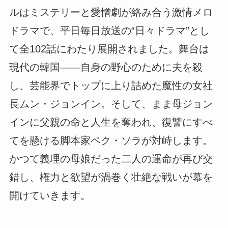
ルはミステリーと愛憎劇が絡み合う激情メロ
ドラマで、平日毎日放送の“日々ドラマ”とし
て全102話にわたり展開されました。舞台は
現代の韓国――自身の野心のために夫を殺
し、芸能界でトップに上り詰めた魔性の女社
長ムン・ジョンイン。そして、まま母ジョン
インに父親の命と人生を奪われ、復讐にすべ
てを懸ける脚本家ペク・ソラが対峙します。
かつて義理の母娘だった二人の運命が再び交
錯し、権力と欲望が渦巻く壮絶な戦いが幕を
開けていきます。