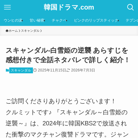
韓国ドラマ.com
ウンヒの涙
甘い秘密
チャクペ
ピンクのリップスティック
テプン
ホーム
スキャンダル
スキャンダル-白雪姫の逆襲 あらすじを
感想付きで全話ネタバレで詳しく紹介！
2025年11月15日
2026年7月3日
スキャンダル
ご訪問くださりありがとうございます！
クルミットです♪ 『スキャンダル～白雪姫の
逆襲～』は、2024年に韓国KBS2で放送され
た衝撃のマクチャン復讐ドラマです。ジャン