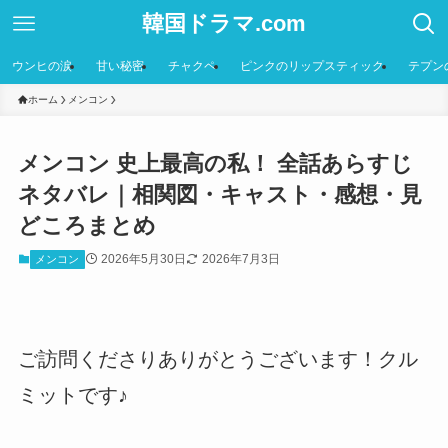
韓国ドラマ.com
ウンヒの涙
甘い秘密
チャクペ
ピンクのリップスティック
テプン
ホーム
メンコン
メンコン 史上最高の私！ 全話あらすじ
ネタバレ｜相関図・キャスト・感想・見
どころまとめ
2026年5月30日
2026年7月3日
メンコン
ご訪問くださりありがとうございます！クル
ミットです♪