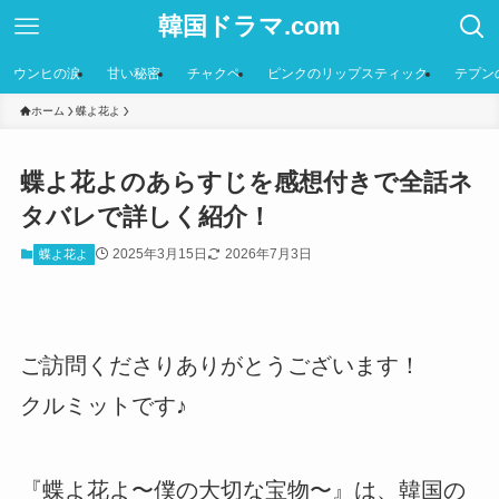
韓国ドラマ.com
ウンヒの涙
甘い秘密
チャクペ
ピンクのリップスティック
テプン
ホーム
蝶よ花よ
蝶よ花よのあらすじを感想付きで全話ネ
タバレで詳しく紹介！
2025年3月15日
2026年7月3日
蝶よ花よ
ご訪問くださりありがとうございます！
クルミットです♪
『蝶よ花よ〜僕の大切な宝物〜』は、韓国の